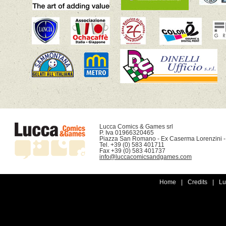
Lucca Comics & Games srl

P. Iva 01966320465

Piazza San Romano - Ex Caserma Lorenzini -
Tel. +39 (0) 583 401711

info@luccacomicsandgames.com
Home
|
Credits
|
Lu