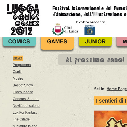
Al prossimo anno!
News
Programma
Ospiti
Mostre
Best of Show
Sei in:
Home Page
Gioco Inedito
Concorsi & tornei
I sentieri di
Novità del salone
Luk For Fantasy
The Citadel
Miniature Island