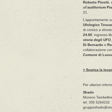
Roberto Pinotti
,
all’
auditorium Pi
21.
L’appuntamento sa
Ufologico Toscan
di comics a sfond
24.00
, ingresso l
storia degli UFO
Di Bernardo
e
Ro
collaborazione con
Comune di Lucc
> Scarica la loca
Per ulteriori infor
Shado
Moreno Tambellini
tel. 335 5264232
grupposhado@virgi