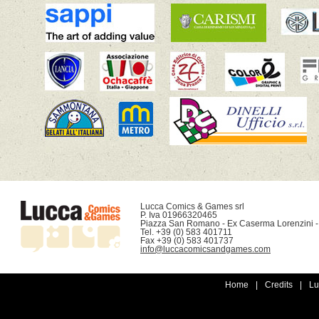
Lucca Comics & Games srl

P. Iva 01966320465

Piazza San Romano - Ex Caserma Lorenzini -
Tel. +39 (0) 583 401711

info@luccacomicsandgames.com
Home
|
Credits
|
Lu