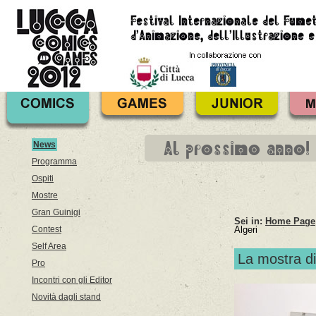
Al prossimo anno!
News
Programma
Ospiti
Mostre
Gran Guinigi
Sei in:
Home Page
Contest
Algeri
Self Area
La mostra di
Pro
Incontri con gli Editor
Novità dagli stand