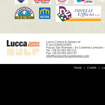
Lucca Comics & Games srl

P. Iva 01966320465

Piazza San Romano - Ex Caserma Lorenzini -
Tel. +39 (0) 583 401711

info@luccacomicsandgames.com
Home
|
Credits
|
Lu