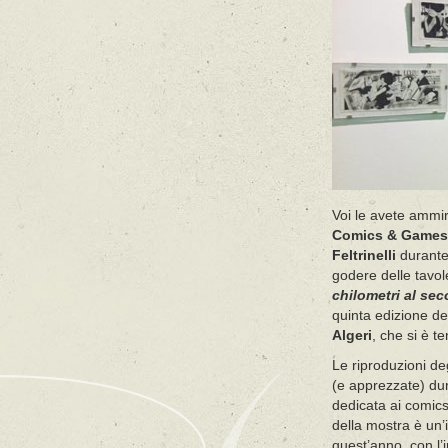
Voi le avete ammi
Comics & Games
Feltrinelli
durante 
godere delle tavol
chilometri al se
quinta edizione d
Algeri
, che si è t
Le riproduzioni deg
(e apprezzate) du
dedicata ai comics
della mostra è un’
quest’anno, con l’