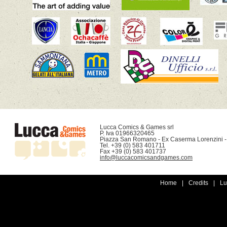
Lucca Comics & Games srl

P. Iva 01966320465

Piazza San Romano - Ex Caserma Lorenzini -
Tel. +39 (0) 583 401711

info@luccacomicsandgames.com
Home
|
Credits
|
Lu