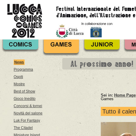
Al prossimo anno!
News
Programma
Ospiti
Mostre
Best of Show
Sei in:
Home Page
Gioco Inedito
Games
Concorsi & tornei
Tutto il cal
Novità del salone
Luk For Fantasy
The Citadel
Miniature Island