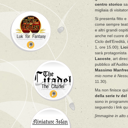
centro storico
sar
migliaia di visitator
Si presenta fitto e
come sempre teatro 
e altri grandi os
anche nel cuore de
Ciclo dell’Eredità,
1, ore 15.00);
Lici
sarà protagonista
Lacoste
, art dire
pubblico all’Audit
Massimo Manfre
mio nome è Ness
11.30).
Ma non finisce qu
della serie tv del
sono in programma.
seguendo i link qu
[immagine in alto d