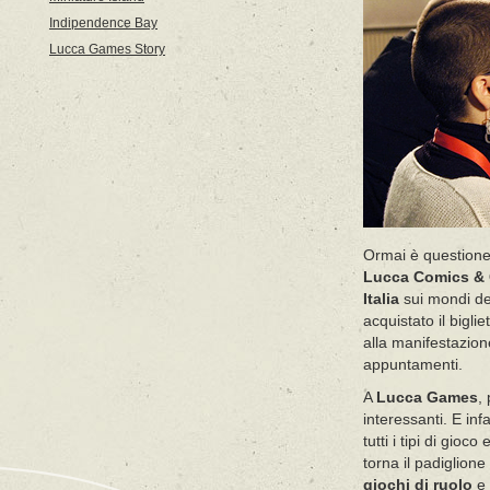
Indipendence Bay
Lucca Games Story
Ormai è questione 
Lucca Comics &
Italia
sui mondi del
acquistato il bigli
alla manifestazion
appuntamenti.
A
Lucca Games
,
interessanti. E in
tutti i tipi di gioc
torna il padiglione
giochi di ruolo
e 