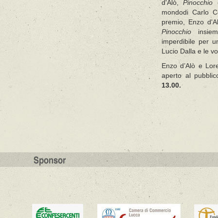
d'Alò,
Pinocchio
c
mondodi Carlo Co
premio, Enzo d'Al
Pinocchio
insi
imperdibile per u
Lucio Dalla e le vo
Enzo d’Alò e Lore
aperto al pubbli
13.00.