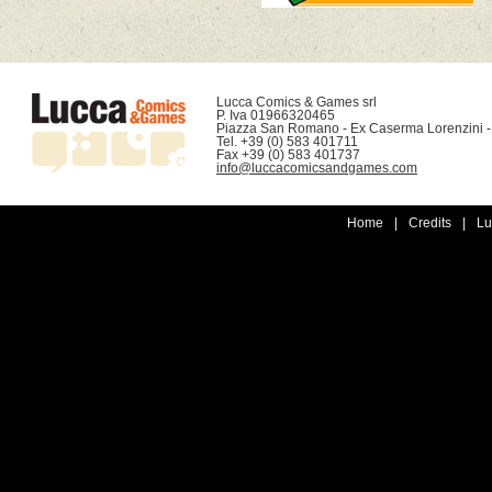
Lucca Comics & Games srl

P. Iva 01966320465

Piazza San Romano - Ex Caserma Lorenzini -
Tel. +39 (0) 583 401711

info@luccacomicsandgames.com
Home
|
Credits
|
Lu