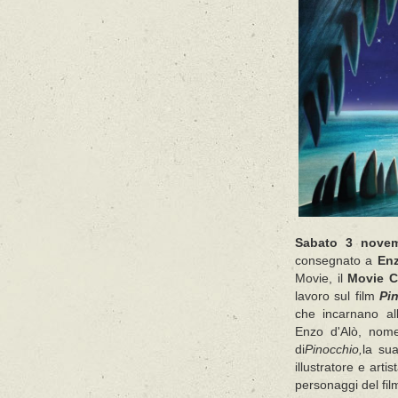
Sabato 3 nove
consegnato a
Enz
Movie, il
Movie 
lavoro sul film
Pi
che incarnano al
Enzo d'Alò, nome
di
Pinocchio,
la sua
illustratore e arti
personaggi del film