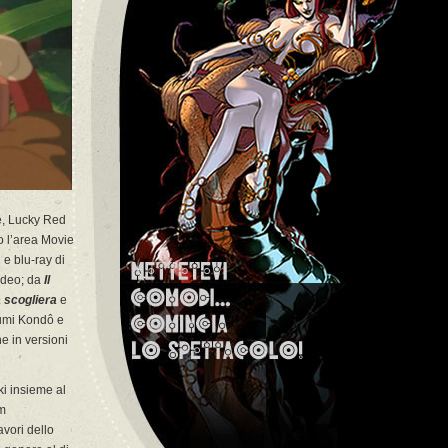
le, Lucky Red
 l’area Movie
 e blu-ray di
ideo; da
Il
 scogliera
e
fumi Kondô e
e in versioni
ki insieme al
lm
avori dello