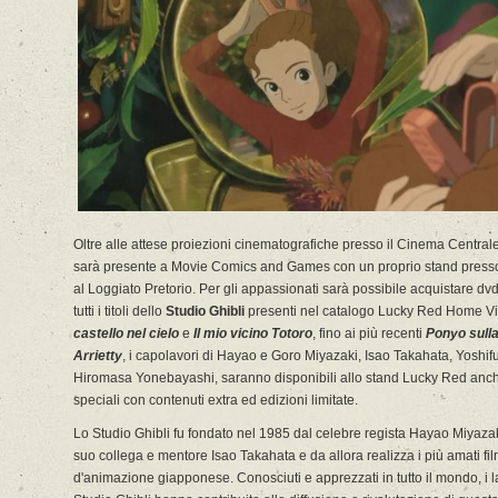
Oltre alle attese proiezioni cinematografiche presso il Cinema Centra
sarà presente a Movie Comics and Games con un proprio stand presso
al Loggiato Pretorio. Per gli appassionati sarà possibile acquistare dvd
tutti i titoli dello
Studio Ghibli
presenti nel catalogo Lucky Red Home V
castello nel cielo
e
Il mio vicino Totoro
, fino ai più recenti
Ponyo sulla
Arrietty
, i capolavori di Hayao e Goro Miyazaki, Isao Takahata, Yoshi
Hiromasa Yonebayashi, saranno disponibili allo stand Lucky Red anch
speciali con contenuti extra ed edizioni limitate.
Lo Studio Ghibli fu fondato nel 1985 dal celebre regista Hayao Miyaza
suo collega e mentore Isao Takahata e da allora realizza i più amati fi
d'animazione giapponese. Conosciuti e apprezzati in tutto il mondo, i l