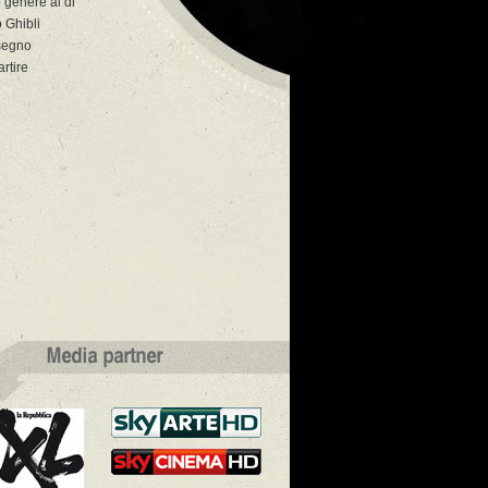
o genere al di
o Ghibli
isegno
artire