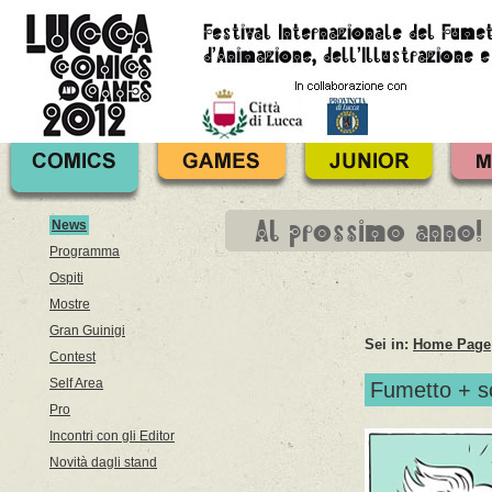
Al prossimo anno!
News
Programma
Ospiti
Mostre
Gran Guinigi
Sei in:
Home Page
Contest
Self Area
Fumetto + sc
Pro
Incontri con gli Editor
Novità dagli stand