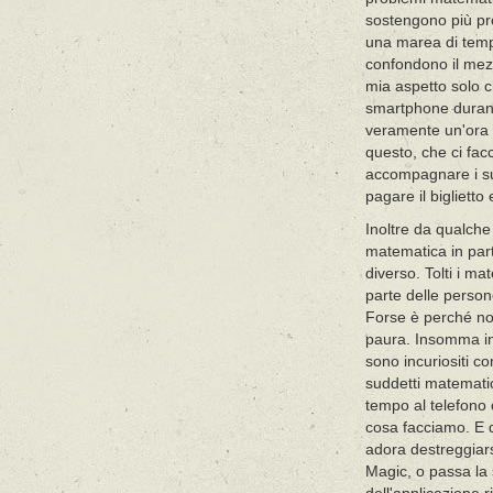
sostengono più pr
una marea di temp
confondono il mezzo
mia aspetto solo c
smartphone durante
veramente un'ora d
questo, che ci fac
accompagnare i sud
pagare il biglietto
Inoltre da qualche
matematica in par
diverso. Tolti i m
parte delle perso
Forse è perché no
paura. Insomma in
sono incuriositi c
suddetti matematic
tempo al telefono 
cosa facciamo. E q
adora destreggiar
Magic, o passa la s