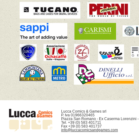
Lucca Comics & Games srl

P. Iva 01966320465

Piazza San Romano - Ex Caserma Lorenzini -
Tel. +39 (0) 583 401711

info@luccacomicsandgames.com