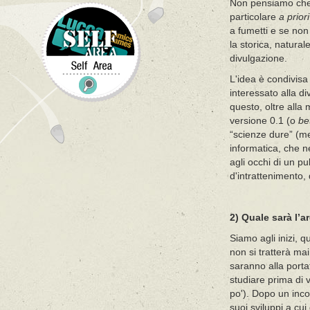
Non pensiamo che t
particolare
a priori
a fumetti e se non
la storica, natural
divulgazione.
L'idea è condivisa
interessato alla d
questo, oltre all
versione 0.1 (o
be
“scienze dure” (me
informatica, che n
agli occhi di un p
d'intrattenimento,
2) Quale sarà l’
Siamo agli inizi, q
non si tratterà mai
saranno alla portat
studiare prima di 
po'). Dopo un incon
suoi sviluppi a cu