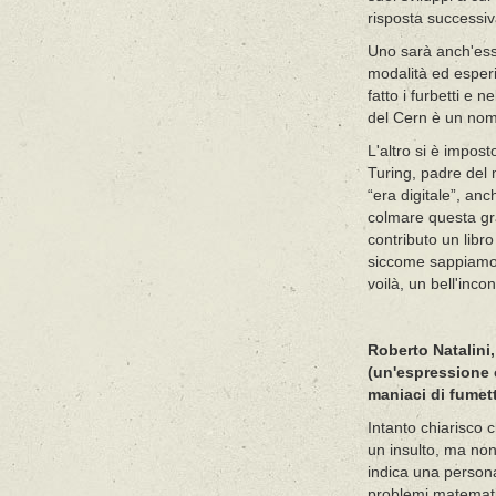
risposta successiv
Uno sarà anch'ess
modalità ed esperi
fatto i furbetti e
del Cern è un nome 
L'altro si è impost
Turing, padre del m
“era digitale”, an
colmare questa gra
contributo un libr
siccome sappiamo f
voilà, un bell'inc
Roberto Natalini
(un'espressione 
maniaci di fumet
Intanto chiarisco
un insulto, ma non
indica una persona
problemi matematici