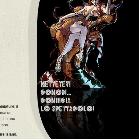
miniature
: il
rmai un
 anche una
tempo.
ure Island
,