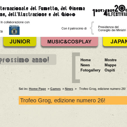
 prossimo anno!
Home
Mostre
News
Mappe
Fotogallery
Ospiti
Sei in:
Home Page
>
Games
>
News
>
Trofeo Grog, edizione numero 26!
Trofeo Grog, edizione numero 26!