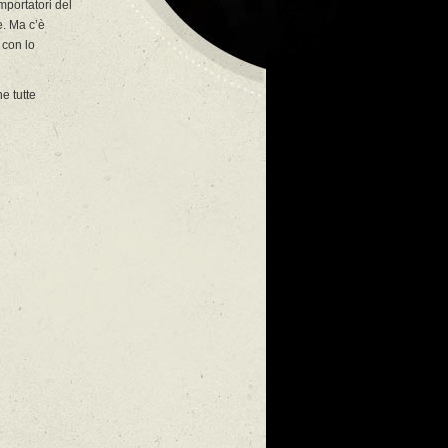
 importatori del
e. Ma c’è
 con lo
he tutte