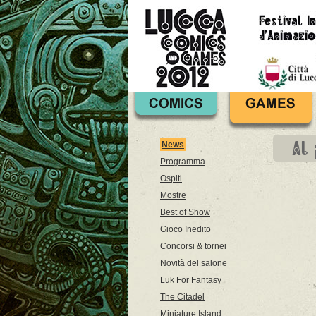
Al
News
Programma
Ospiti
Mostre
Best of Show
Gioco Inedito
Concorsi & tornei
Novità del salone
Luk For Fantasy
The Citadel
Miniature Island