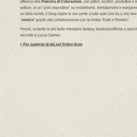
affianco alla
Palestra di Colorazione
, con pittori, scultori, produttori e
settore, in un “polo espositivo” su modellismo, miniaturismo e wargam
un’altra novità, il Grog riapre le sue porte a tutto quel che ha a che fare
“
storico
” grazie alla collaborazione con la rivista “Dadi e Piombo”.
Perciò, scoprite le più belle miniature fantasy, fantascientifiche e storic
raccolte a Lucca Games.
> Per saperne di più sul Trofeo Grog