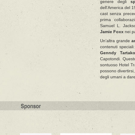
genere degli
s
dell'America del 1
cast senza prec
prima collabora
Samuel L. Jackso
Jamie Foxx
nei p
Un’altra grande
a
contenuti speciali:
Genndy Tartako
Capotondi. Questo
sontuoso Hotel Tr
possono divertirsi,
degli umani a dare 