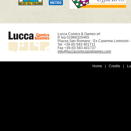
Lucca Comics & Games srl

P. Iva 01966320465

Piazza San Romano - Ex Caserma Lorenzini -
Tel. +39 (0) 583 401711

info@luccacomicsandgames.com
Home
|
Credits
|
Lu