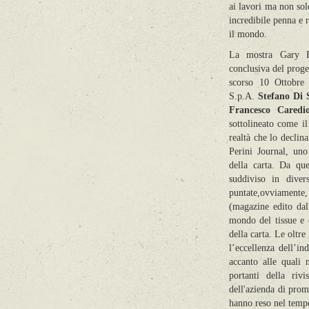
ai lavori ma non sol
incredibile penna e r
il mondo.
La mostra Gary Fr
conclusiva del proget
scorso 10 Ottobre a
S.p.A.
Stefano Di 
Francesco Caredi
sottolineato come il
realtà che lo decli
Perini Journal, uno
della carta.
Da ques
suddiviso in diver
puntate,
ovviamente
(magazine edito dal
mondo del tissue e d
della carta. Le oltre
l’eccellenza dell’in
accanto alle quali 
portanti della riv
dell'azienda di prom
hanno reso nel temp