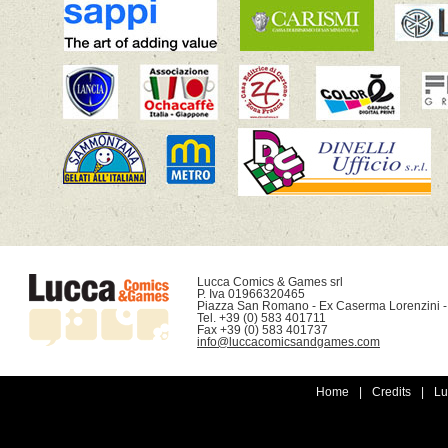
Lucca Comics & Games srl

P. Iva 01966320465

Piazza San Romano - Ex Caserma Lorenzini -
Tel. +39 (0) 583 401711

info@luccacomicsandgames.com
Home
|
Credits
|
Lu