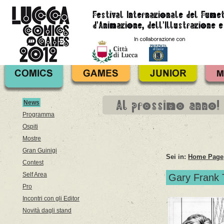
Al prossimo anno!
News
Programma
Ospiti
Mostre
Gran Guinigi
Sei in:
Home Page
Contest
Self Area
Gary Frank 
Pro
Incontri con gli Editor
Novità dagli stand