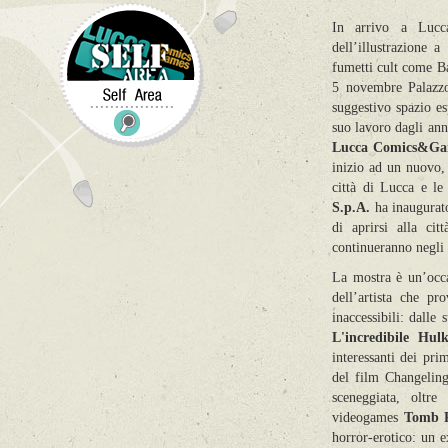
In arrivo a Lucc
dell’illustrazione 
fumetti cult come B
5 novembre Palazzo
suggestivo spazio es
suo lavoro dagli an
L
ucca Comics&G
inizio ad un nuovo, 
città di Lucca e le
S.p.A.
ha inaugurat
di aprirsi alla
cit
continueranno negli 
La mostra è un’occas
dell’artista che pr
inaccessibili: dalle
L'incredibile Hul
interessanti dei pri
del film Changelin
sceneggiata, oltre
videogames
Tomb R
horror-erotico: un e