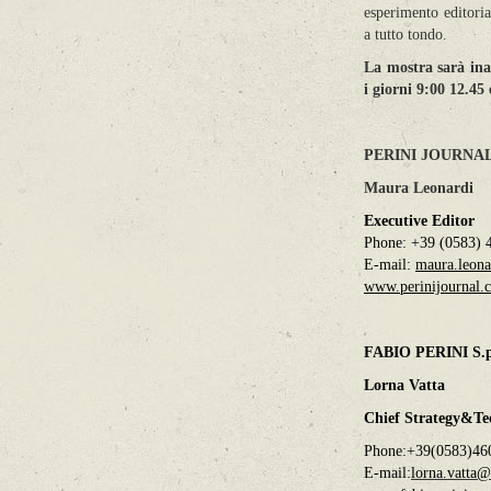
esperimento editoria
a tutto tondo.
La mostra sarà inau
i giorni
9:00 12.45 
PERINI JOURNA
Maura Leonardi
Executive Editor
Phone: +39 (0583) 
E-mail:
maura.leona
www.perinijournal.
FABIO PERINI S.p
Lorna Vatta
Chief Strategy&Te
Phone:+39(0583)46
E-mail:
lorna.vatta@