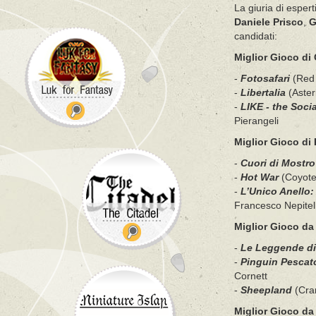
La giuria di esper
Daniele Prisco
,
G
candidati:
Miglior Gioco di 
-
Fotosafari
(Red 
-
Libertalia
(Aster
-
LIKE - the Soci
Pierangeli
Miglior Gioco di
-
Cuori di Mostro
-
Hot War
(Coyote
-
L’Unico Anello:
Francesco Nepitel
Miglior Gioco da
-
Le Leggende di
-
Pinguin Pescat
Cornett
-
Sheepland
(Cran
Miglior Gioco da