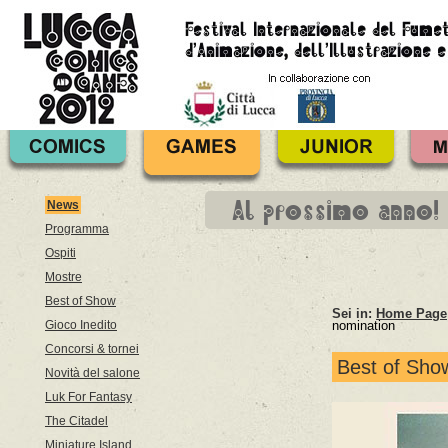
Al prossimo anno!
News
Programma
Ospiti
Mostre
Best of Show
Sei in:
Home Page
Gioco Inedito
nomination
Concorsi & tornei
Best of Show
Novità del salone
Luk For Fantasy
The Citadel
Miniature Island