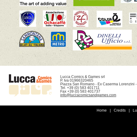
Lucca Comics & Games srl

P. Iva 01966320465

Piazza San Romano - Ex Caserma Lorenzini -
Tel. +39 (0) 583 401711

info@luccacomicsandgames.com
Home
|
Credits
|
Lu