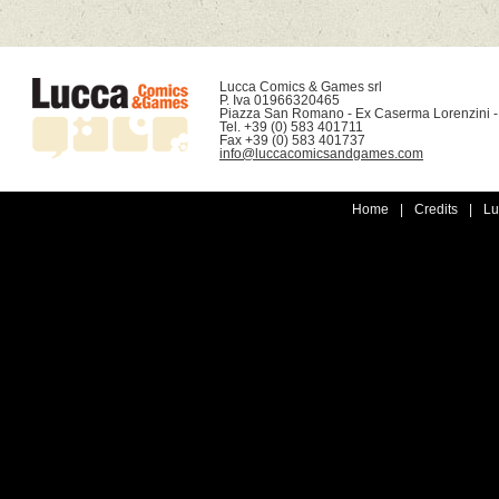
Lucca Comics & Games srl

P. Iva 01966320465

Piazza San Romano - Ex Caserma Lorenzini -
Tel. +39 (0) 583 401711

info@luccacomicsandgames.com
Home
|
Credits
|
Lu