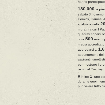
hanno partecipato
180.000
le pre
sabato 3 novembre
Comics, Games, J
2
spalmate nelle
mura, tra cui il Pa
quadrati coperti oc
500
oltre
eventi 
media accreditati,
1.
aggregarsi ai
appuntamenti del p
aspiranti fumettist
per mostrare i pro
iscritti al Cosplay.
1
E infine
: uno co
durante quei memor
può vivere tutto c