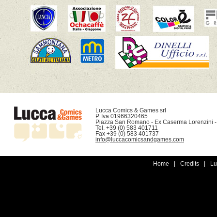
Lucca Comics & Games srl

P. Iva 01966320465

Piazza San Romano - Ex Caserma Lorenzini -
Tel. +39 (0) 583 401711

info@luccacomicsandgames.com
Home
|
Credits
|
Lu