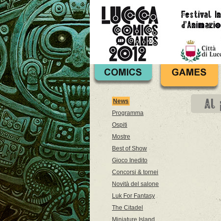
Al
News
Programma
Ospiti
Mostre
Best of Show
Gioco Inedito
Concorsi & tornei
Novità del salone
Luk For Fantasy
The Citadel
Miniature Island