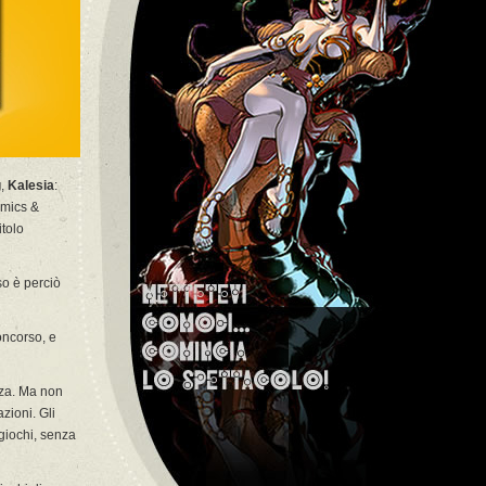
g
,
Kalesia
:
omics &
itolo
o è perciò
oncorso, e
nza. Ma non
azioni. Gli
 giochi, senza