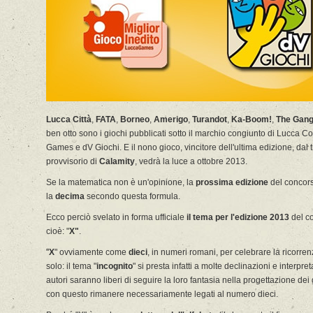
Lucca Città
,
FATA
,
Borneo
,
Amerigo
,
Turandot
,
Ka-Boom!
,
The Gan
ben otto sono i giochi pubblicati sotto il marchio congiunto di Lucca C
Games e dV Giochi. E il nono gioco, vincitore dell'ultima edizione, dal t
provvisorio di
Calamity
, vedrà la luce a ottobre 2013.
Se la matematica non è un'opinione, la
prossima edizione
del concors
la
decima
secondo questa formula.
Ecco perciò svelato in forma ufficiale
il tema per l'edizione 2013
del c
cioè: "
X"
.
"
X
" ovviamente come
dieci
, in numeri romani, per celebrare la ricorre
solo: il tema "
incognito
" si presta infatti a molte declinazioni e interpret
autori saranno liberi di seguire la loro fantasia nella progettazione dei
con questo rimanere necessariamente legati al numero dieci.