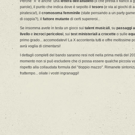
Perché "X" è anche: una
lettera dell'alfabeto
(il che presta il fianco a g
parole), il punto che indica dove è sepolto il
tesoro
(e via ai giochi di
piratesca!), il
cromosoma
femminile
(state pensando a un party game s
di coppia?), il
fattore mutante
di certi supereroi...
Se insomma avete in testa un gioco sui
talent musicali
, su
passaggi a
livello
e
incroci pericolosi
, sui
test ministeriali a crocette
o sulle
equ
primo grado... accomodatevi! La X accontenta tutti e offre moltissime pos
avrà voglia di cimentarsi!
I dettagli completi del bando saranno resi noti nella prima metà del 201
momento non si può escludere che ci possa essere qualche piccola v
rispetto alla collaudata formula del "doppio mazzo". Rimanete sintonizz
frattempo... oliate i vostri ingranaggi!