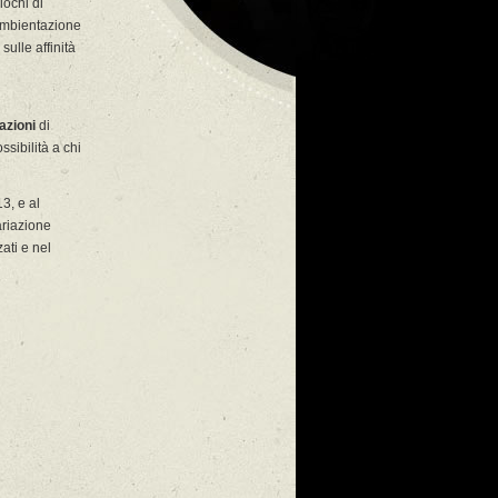
iochi di
 ambientazione
ulle affinità
azioni
di
sibilità a chi
3, e al
ariazione
ati e nel