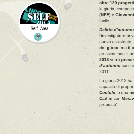
oltre 120 progett
la giuria, compos
(NPE)
e
Giovanni 
facile.
Delitto d’autunn
l’investigatore pri
nuova assistente, 
del gioco
, ma
il
prossimi mesi il p
2013
verrà
presen
d’autunno
succe
2011.
La giuria 2012 h
capacità di propo
Costole
, e una
m
Carlini
con
Merav
proposto”.