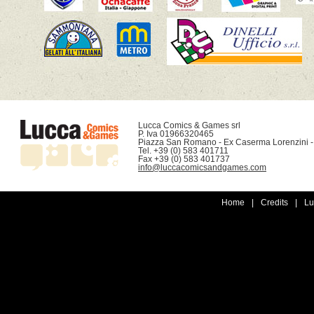
Lucca Comics & Games srl

P. Iva 01966320465

Piazza San Romano - Ex Caserma Lorenzini -
Tel. +39 (0) 583 401711

info@luccacomicsandgames.com
Home
|
Credits
|
Lu