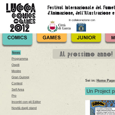
Al prossimo anno!
News
Programma
Ospiti
Mostre
Gran Guinigi
Sei in:
Home Page
Contest
Self Area
Un Project p
Pro
Incontri con gli Editor
Novità dagli stand