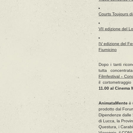
Courts Toujours
di
VII
edizione del
Lo
IV edizione del
Fe
Fiumicino
Dopo i tanti ricon
tutta concentrat
Filmfestival
-
Conc
il cortometraggio
11.00 al Cinema 
AnimataMente
è 
prodotto dal Foru
Dipendenze dalle S
di Lucca, la Provin
Questura, i Carabi
Viareggio, il CON