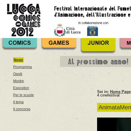
Al prossimo anno!
News
Programma
Ospiti
Mostre
Espositori
Sei in:
Home Page
Per le scuole
4 cinefestival
Il tema
AnimataMente,
Il concorso