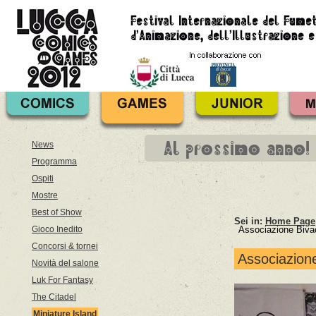
Al prossimo anno!
News
Programma
Ospiti
Mostre
Best of Show
Sei in:
Home Page
Gioco Inedito
Associazione Biva
Concorsi & tornei
Associazion
Novità del salone
Luk For Fantasy
The Citadel
Miniature Island