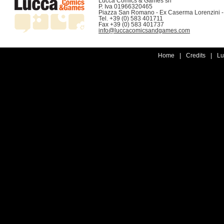
Lucca Comics & Games srl

P. Iva 01966320465

Piazza San Romano - Ex Caserma Lorenzini -
Tel. +39 (0) 583 401711

info@luccacomicsandgames.com
Home
|
Credits
|
Lu