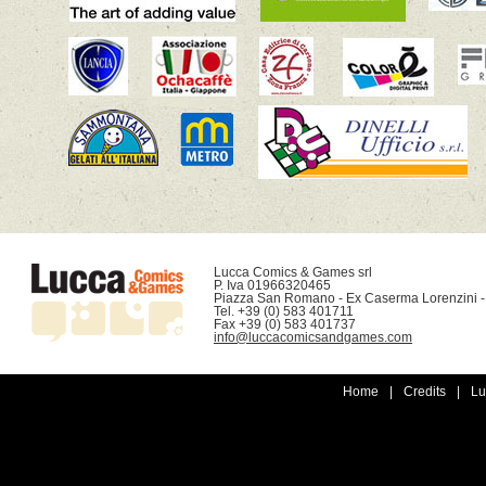
Lucca Comics & Games srl

P. Iva 01966320465

Piazza San Romano - Ex Caserma Lorenzini -
Tel. +39 (0) 583 401711

info@luccacomicsandgames.com
Home
|
Credits
|
Lu