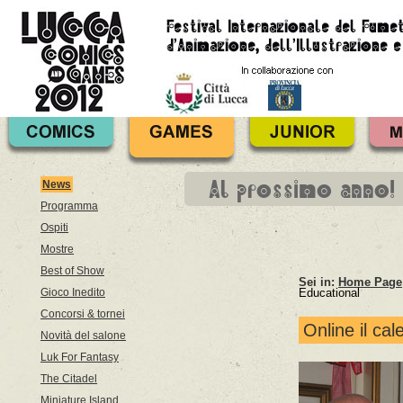
Al prossimo anno!
News
Programma
Ospiti
Mostre
Best of Show
Sei in:
Home Page
Gioco Inedito
Educational
Concorsi & tornei
Online il cal
Novità del salone
Luk For Fantasy
The Citadel
Miniature Island