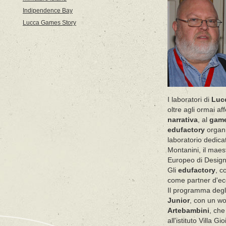
Indipendence Bay
Lucca Games Story
I laboratori di
Luc
oltre agli ormai af
narrativa
, al
game
edufactory
organi
laboratorio dedica
Montanini, il maest
Europeo di Design
Gli
edufactory
, c
come partner d'ec
Il programma degli
Junior
, con un w
Artebambini
, che
all'istituto Villa Gi