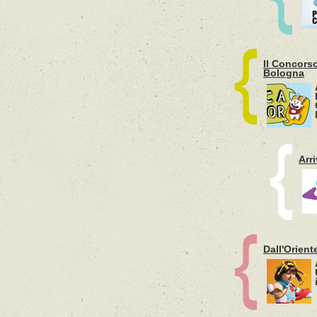
Il Concors
Bologna
Arr
Dall'Orien