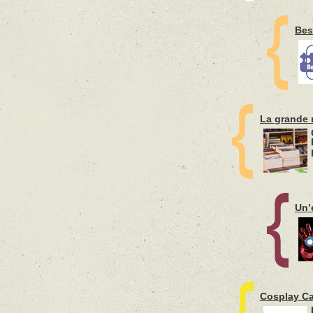
Bes
La grande 
Un’
Cosplay Ca