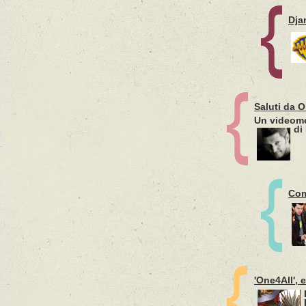
Dja
Saluti da O
Un videome
di
Com
'One4All', 