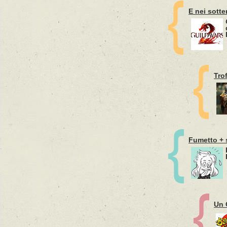
E nei sotte
Tro
Fumetto + 
Un 