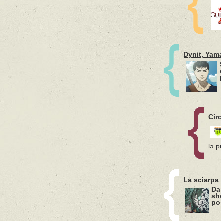
Dynit, Yama
Cir
la p
La sciarpa
Da 
sh
po