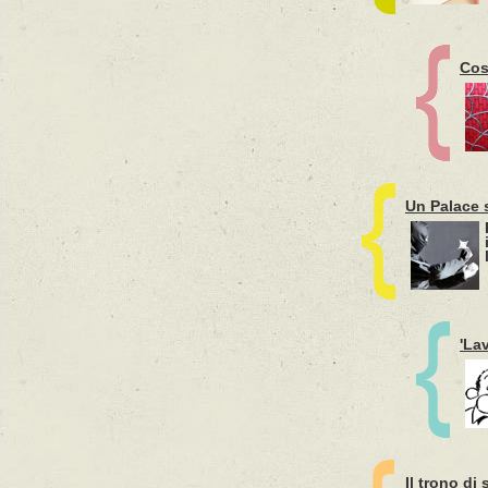
Cos
Un Palace 
'La
Il trono di