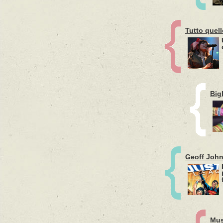
Tutto quel
Bigl
Geoff Johns
Mus