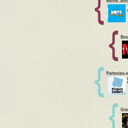
Movie, an
Bes
Partecipa a
Gra