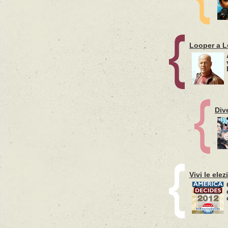
Looper a L
Div
Vivi le ele