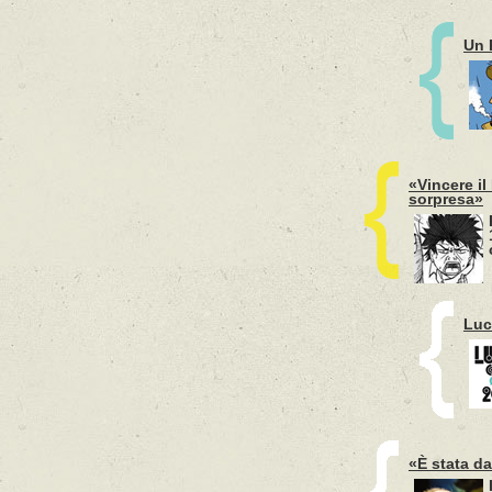
Un 
«Vincere i
sorpresa»
Luc
«È stata d