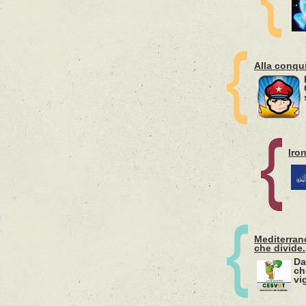
Alla conqui
Iro
Mediterran
che divide.
Da
ch
vig