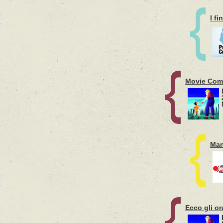
I fi
Movie Com
Man
Ecco gli or