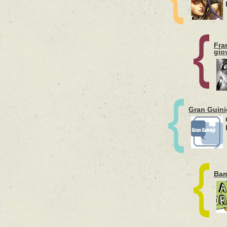
Fra
gio
Gran Guinig
Bam