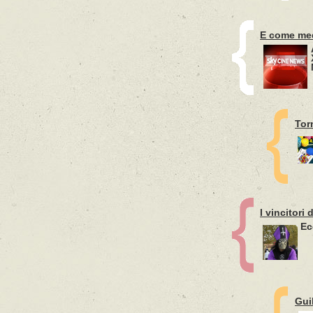
E come med
Tor
I vincitori
Ec
Gui