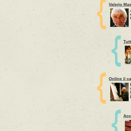
Valerio Ma
Tut
Online il c
Acc