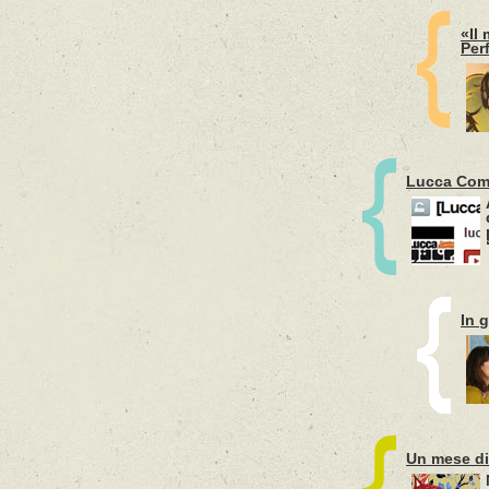
«Il 
Per
Lucca Comi
In g
Un mese di 