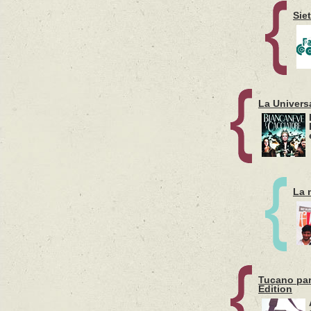
Sie
La Univers
La 
Tucano part
Edition