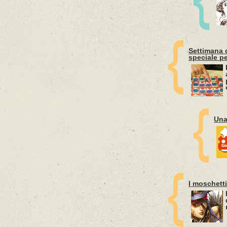
Settimana 
speciale p
Una
I moschetti