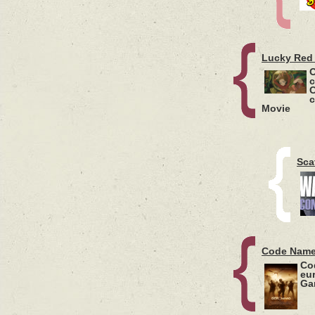
Lucky Red
O
c
C
c
Movie
Sca
Code Name
Co
eu
Ga