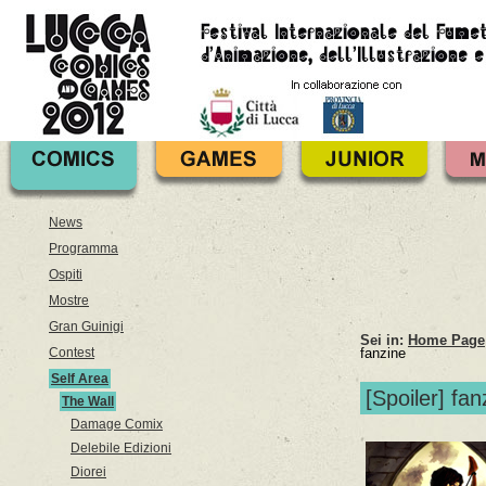
News
Programma
Ospiti
Mostre
Gran Guinigi
Sei in:
Home Page
Contest
fanzine
Self Area
[Spoiler] fan
The Wall
Damage Comix
Delebile Edizioni
Diorei