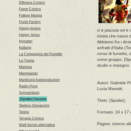
Effimera Comics
Fame Comics
Fattore Manga
Fumè Factory
Happy-brains
ci è piaciuta ed è 
Happy Jesus
rivista che nasce 
Hyoutan
Abbiamo fra i dici
Katlang
anfratti d'Italia 
corso di fumetto,
La Compagnia del Fumetto
come gruppo. [Spoil
La Trama
studio e impegno.
Mamma
Mammaiuto
Manticora Autoproduzioni
Autori: Gabriele P
Radio Punx
Lucia Manetti;
Sonnambulo
[Spoiler] fanzine
Titolo: [Spoiler];
Stefano Giovannini
Teiera
Formato: 24 x 17 
Tenaga Comics
Pagine: intorno all
Watt-Senza alternativa