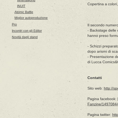
Whenaworld
Copertina a colori,
INUIT
Atomic Battle
Miglior autoproduzione
Pro
Il secondo numero 
- Backstage delle 
Incontri con gli Editor
hanno preso form
Novità dagli stand
- Schizzi preparat
dopo arismi di sca
- Presentazione de
di Lucca Comics
Contatti
Sito web:
http://sp
Pagina facebook:
Fanzine/1497084
Pagina twitter:
htt