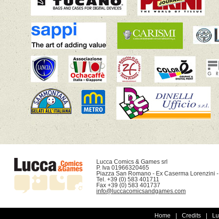
Lucca Comics & Games srl

P. Iva 01966320465

Piazza San Romano - Ex Caserma Lorenzini -
Tel. +39 (0) 583 401711

info@luccacomicsandgames.com
Home
|
Credits
|
Lu