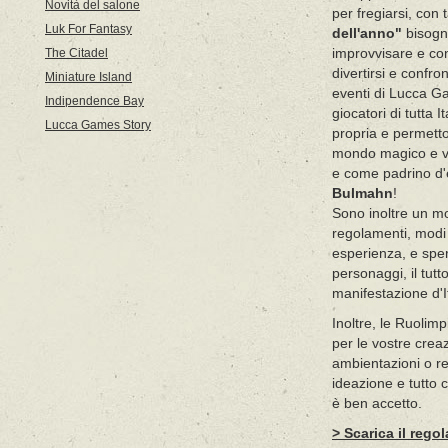
Novità del salone
per fregiarsi, con 
Luk For Fantasy
dell'anno"
bisogn
The Citadel
improvvisare e con
divertirsi e confro
Miniature Island
eventi di Lucca Ga
Indipendence Bay
giocatori di tutta 
Lucca Games Story
propria e permetto
mondo magico e v
e come padrino d'
Bulmahn
!
Sono inoltre un m
regolamenti, modi d
esperienza, e spe
personaggi, il tut
manifestazione d'It
Inoltre, le Ruolim
per le vostre creaz
ambientazioni o r
ideazione e tutto 
è ben accetto.
> Scarica il reg