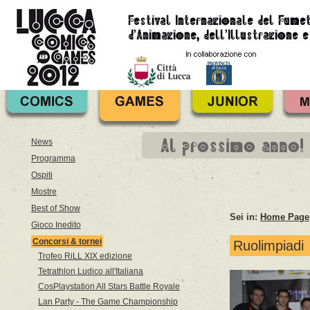
Al prossimo anno!
News
Programma
Ospiti
Mostre
Best of Show
Sei in:
Home Page
Gioco Inedito
Concorsi & tornei
Ruolimpiadi
Trofeo RiLL XIX edizione
Tetrathlon Ludico all'Italiana
CosPlaystation All Stars Battle Royale
Lan Party - The Game Championship