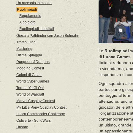
Un racconto in mostra
Ruolimpiadi
Regolamento
Albo d'oro
Ruolimpiadi: i risultati
Gioca a Pathfinder con Jason Bulmahn
Trofeo Grog
Mastering
Le
Ruolimpiadi
so
Ultima Spiaggia
di
Lucca Games
.
Dungeons&Dragons
Italia si radunano 
Modding Contest
a vicenda ma, anch
l'esperienza di con
Coloni di Catan
World Cyber Games
Ogni squadra alles
Torneo Yu Gi Oh!
partecipano gli es
World of Warcraft
punteggio al termi
Marvel Cosplay Contest
attenzione, anche 
giocatori delle alt
My Little Pony Cosplay Contest
l'organizzazione s
Lucca Commander Challenge
contemporaneamente
Cidiverte - GuildWars
un ultimo, grande
Hasbro
un appassionante "