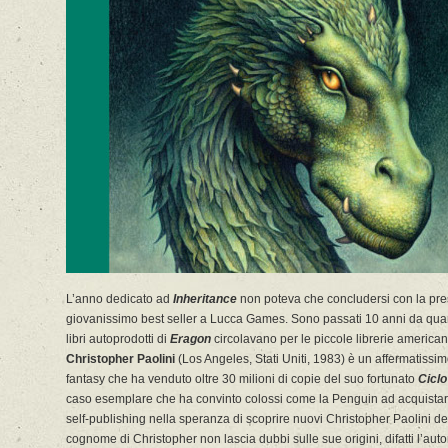
L’anno dedicato ad
Inheritance
non poteva che concludersi con la pr
giovanissimo best seller a Lucca Games. Sono passati 10 anni da quan
libri autoprodotti di
Eragon
circolavano per le piccole librerie america
Christopher Paolini
(Los Angeles, Stati Uniti, 1983) è un affermatissi
fantasy che ha venduto oltre 30 milioni di copie del suo fortunato
Ciclo
caso esemplare che ha convinto colossi come la Penguin ad acquistar
self-publishing nella speranza di scoprire nuovi Christopher Paolini del 
cognome di Christopher non lascia dubbi sulle sue origini, difatti l’auto