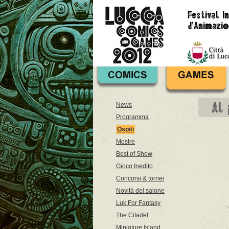
Al
News
Programma
Ospiti
Mostre
Best of Show
Gioco Inedito
Concorsi & tornei
Novità del salone
Luk For Fantasy
The Citadel
Miniature Island