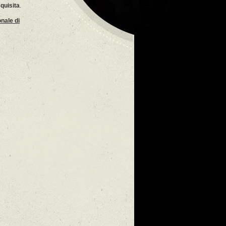
cquisita
.
nale di