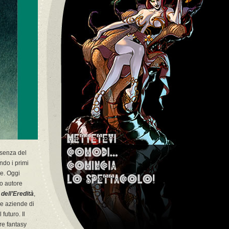
esenza del
do i primi
ne. Oggi
mo autore
 dell’Eredità
,
e aziende di
futuro. Il
re fantasy