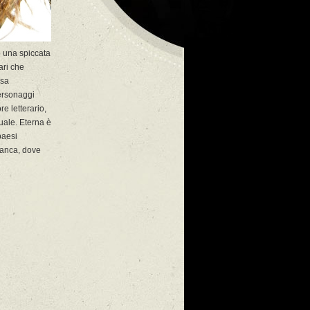
o una spiccata
ari che
osa
personaggi
e letterario,
uale. Eterna è
paesi
amanca, dove