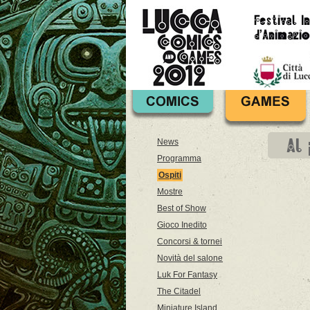
Al
News
Programma
Ospiti
Mostre
Best of Show
Gioco Inedito
Concorsi & tornei
Novità del salone
Luk For Fantasy
The Citadel
Miniature Island