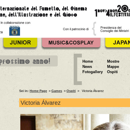
 prossimo anno!
Home
Mostre
News
Mappe
Fotogallery
Ospiti
Sei in:
Home Page
>
Games
>
Ospiti
>
Victoria Álvarez
Victoria Álvarez