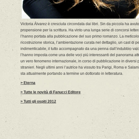
Victoria Álvarez è cresciuta circondata dai libri. Sin da piccola ha avut
propensione per la scrittura. Ha vinto una lunga serie di concorsi letter
l’hanno portata alla pubblicazione del suo primo romanzo. La meticol
ricostruzione storica, l’ambientazione curata nel dettaglio, un cast di 
indimenticabile, il tutto accompagnato da una penna dall’indubbio valor
l’hanno imposta come una delle voci più interessanti del panorama att
un vero fenomeno internazionale, in corso di pubblicazione in diversi 
stranieri. Negli ultimi anni l’autrice ha vissuto tra Parigi, Roma e Sal
sta attualmente portando a termine un dottorato in letteratura.
> Eterna
> Tutte le novità di Fanucci Editore
> Tutti gli ospiti 2012