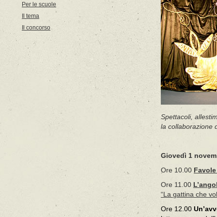
Per le scuole
Il tema
Il concorso
Spettacoli, allest
la collaborazione d
Giovedì 1 novem
Ore 10.00
Favole
Ore 11.00
L’angol
“La gattina che vo
Ore 12.00
Un’avve