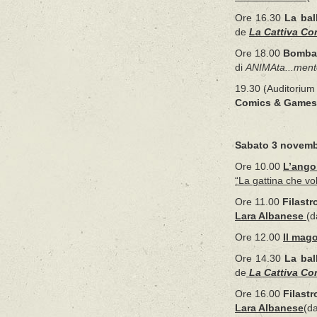
Ore 16.30
La bal
de
La Cattiva C
Ore 18.00
Bomba l
di
ANIMAta...ment
19.30 (Auditoriu
Comics & Games
Sabato 3 novem
Ore 10.00
L’angol
“La gattina che vo
Ore 11.00
Filastr
Lara Albanese
(d
Ore 12.00
Il mago
Ore 14.30
La bal
de
La Cattiva C
Ore 16.00
Filast
Lara Albanese
(da