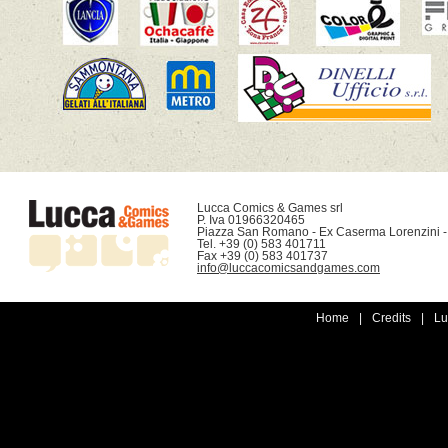
Lucca Comics & Games srl

P. Iva 01966320465

Piazza San Romano - Ex Caserma Lorenzini -
Tel. +39 (0) 583 401711

info@luccacomicsandgames.com
Home
|
Credits
|
Lu