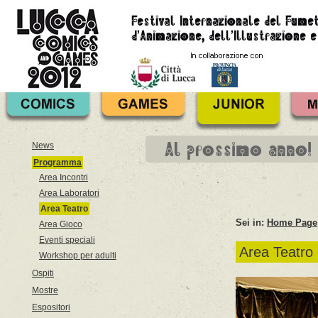
Al prossimo anno!
News
Programma
Area Incontri
Area Laboratori
Area Teatro
Sei in:
Home Page
Area Gioco
Eventi speciali
Area Teatro
Workshop per adulti
Ospiti
Mostre
Espositori