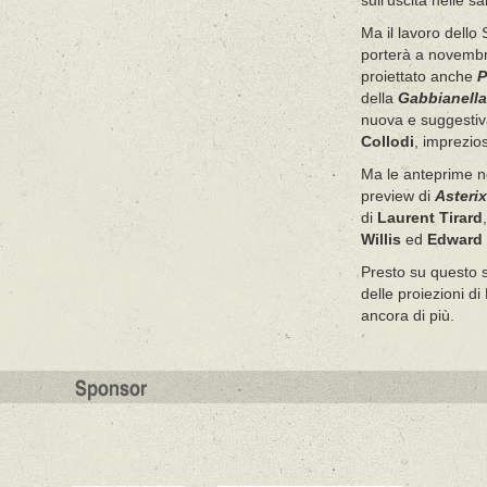
sull’uscita nelle s
Ma il lavoro dello
porterà a novemb
proiettato anche
P
della
Gabbianella 
nuova e suggestiva
Collodi
, imprezio
Ma le anteprime n
preview di
Asterix
di
Laurent Tirard
Willis
ed
Edward 
Presto su questo s
delle proiezioni d
ancora di più.