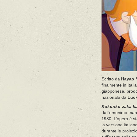
Scritto da
Hayao 
finalmente in Itali
giapponese, prodot
nazionale da
Luc
Kokuriko-zaka k
dall’omonimo man
1980. L’opera è s
la versione italian
durante le proiezi