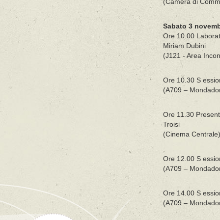
(Camera di Comme
Sabato 3 novem
Ore 10.00 Laborato
Miriam Dubini
(J121 - Area Incont
Ore 10.30 S ession
(A709 – Mondadori
Ore 11.30 Presentaz
Troisi
(Cinema Centrale
Ore 12.00 S essio
(A709 – Mondadori
Ore 14.00 S essio
(A709 – Mondadori