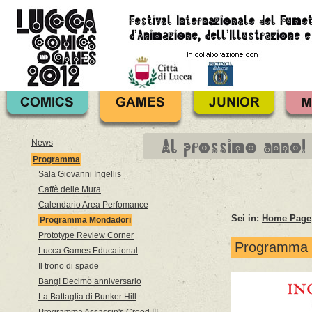
Al prossimo anno!
News
Programma
Sala Giovanni Ingellis
Caffè delle Mura
Calendario Area Perfomance
Sei in:
Home Page
Programma Mondadori
Prototype Review Corner
Programma 
Lucca Games Educational
Il trono di spade
Bang! Decimo anniversario
La Battaglia di Bunker Hill