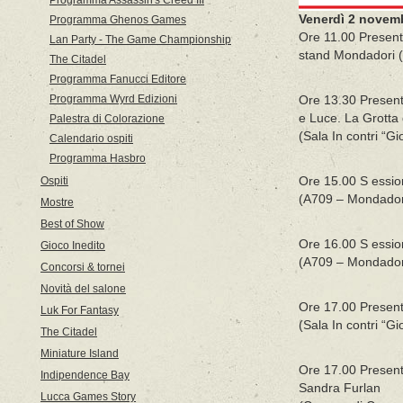
Programma Assassin's Creed III
Venerdì 2 novem
Programma Ghenos Games
Ore 11.00 Presenta
Lan Party - The Game Championship
stand Mondadori 
The Citadel
Programma Fanucci Editore
Programma Wyrd Edizioni
Ore 13.30 Presenta
e Luce. La Grotta 
Palestra di Colorazione
(Sala In contri “Gi
Calendario ospiti
Programma Hasbro
Ospiti
Ore 15.00 S ession
(A709 – Mondadori
Mostre
Best of Show
Ore 16.00 S ession
Gioco Inedito
(A709 – Mondadori
Concorsi & tornei
Novità del salone
Ore 17.00 Present
Luk For Fantasy
(Sala In contri “Gi
The Citadel
Miniature Island
Ore 17.00 Present
Indipendence Bay
Sandra Furlan
Lucca Games Story