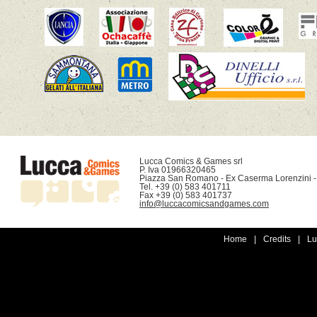
Lucca Comics & Games srl

P. Iva 01966320465

Piazza San Romano - Ex Caserma Lorenzini -
Tel. +39 (0) 583 401711

info@luccacomicsandgames.com
Home
|
Credits
|
Lu