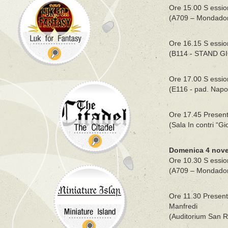
Ore 15.00 S ession
(A709 – Mondadori
Ore 16.15 S ession
(B114 - STAND G
Ore 17.00 S essio
(E116 - pad. Napo
Ore 17.45 Presen
(Sala In contri “Gi
Domenica 4 nov
Ore 10.30 S essio
(A709 – Mondadori
Ore 11.30 Present
Manfredi
(Auditorium San 